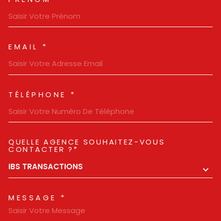
EMAIL *
TÉLÉPHONE *
QUELLE AGENCE SOUHAITEZ-VOUS
TRAD_MELTEM_VOREDEMAN
CONTACTER ?*
IBS TRANSACTIONS
MESSAGE *