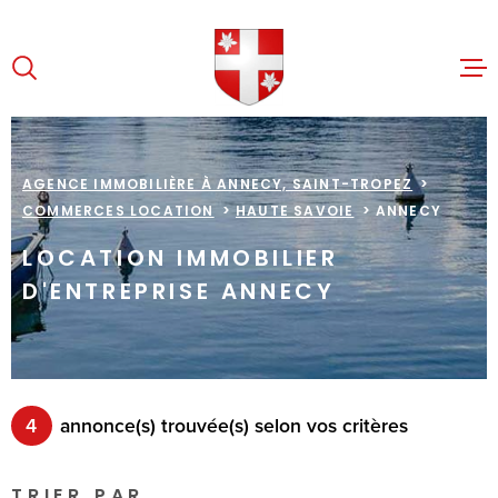
Aller
Aller
Aller
Aller
à
à
au
au
:
la
menu
contenu
recherche
principal
ACCUEIL
AGENCE IMMOBILIÈRE À ANNECY, SAINT-TROPEZ
COMMERCES LOCATION
HAUTE SAVOIE
ANNECY
VENTES
LOCATION IMMOBILIER
CESSIO
D'ENTREPRISE ANNECY
LOCATIV
NOTRE C
D'AFFAI
4
annonce(s) trouvée(s) selon vos critères
CONTAC
TRIER PAR