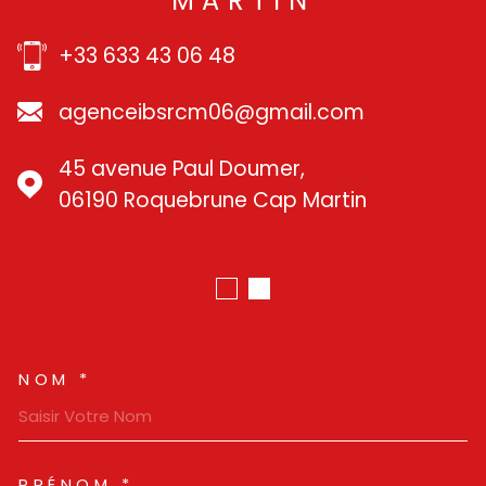
MARTIN
+33 633 43 06 48
agenceibsrcm06@gmail.com
45 avenue Paul Doumer,
06190 Roquebrune Cap Martin
NOM *
TRAD_MELTEM_VOSCOORDO
PRÉNOM *