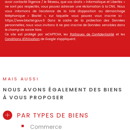
avoir contacté l'Agence / le Réseau, que vos droits « Informatique et Libertés »
ne sont pas respectés, vous pouvez adresser une réclamation à la CNIL. Nous
vous informons de l’existence de la liste d'opposition au démarchage
téléphonique « Bloctel », sur laquelle vous pouvez vous inscrire ici :
https://www.bloctel.gouv.fr Dans le cadre de la protection des Données
personnelles, nous vous invitons à ne pas inscrire de Données sensibles dans
le champ de saisie libre.
Ce site est protégé par reCAPTCHA, les
Politiques de Confidentialité
et les
Conditions d'Utilisation
de Google s'appliquent.
MAIS AUSSI
NOUS AVONS ÉGALEMENT DES BIENS
À VOUS PROPOSER
PAR TYPES DE BIENS
Commerce