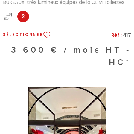
BUREAUX très lumineux équipés de la CLIM Toilettes
homme et femme a chaque niveau espaces de
2
stockage archives espace accueil au rez de chaussée.
loyer annuel 43000€ ht + 4400 € ht de charges +
taxe foncière.
Réf :
417
SÉLECTIONNER
3 600 € / mois
HT -
HC*