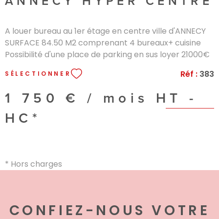
ANNECY HYPER CENTRE
A louer bureau au 1er étage en centre ville d'ANNECY
SURFACE 84.50 M2 comprenant 4 bureaux+ cuisine
Possibilité d'une place de parking en sus loyer 21000€
ht/an charges 4500€/an taxe foncière 2275€/an
Réf :
383
SÉLECTIONNER
1 750 € / mois
HT -
HC*
* Hors charges
CONFIEZ-NOUS VOTRE