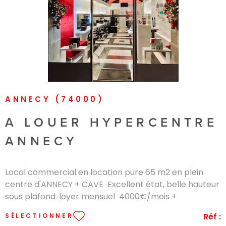
VOIR LE BIEN
ANNECY (74000)
A LOUER HYPERCENTRE
ANNECY
Local commercial en location pure 65 m2 en plein
centre d'ANNECY + CAVE Excellent état, belle hauteur
sous plafond. loyer mensuel 4000€/mois +
charges+taxe foncière PAS DE DROIT AU BAIL
Réf :
SÉLECTIONNER
Honoraires d'agence en sus charge locataire 30% DU