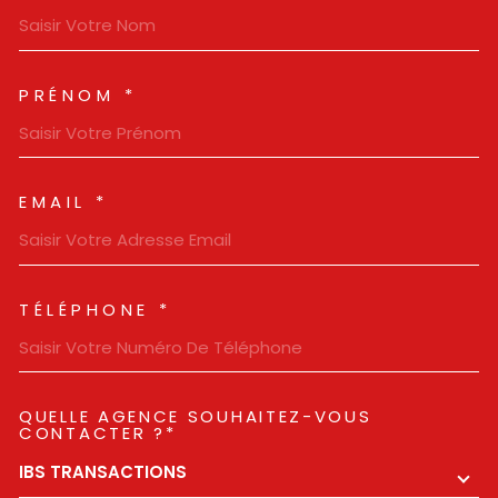
PRÉNOM *
EMAIL *
TÉLÉPHONE *
QUELLE AGENCE SOUHAITEZ-VOUS
TRAD_MELTEM_VOREDEMAN
CONTACTER ?*
IBS TRANSACTIONS