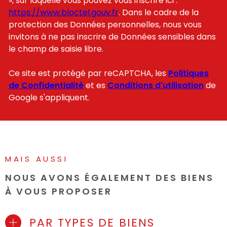
», sur laquelle vous pouvez vous inscrire ici :
https://www.bloctel.gouv.fr
. Dans le cadre de la
protection des Données personnelles, nous vous
invitons à ne pas inscrire de Données sensibles dans
le champ de saisie libre.
Ce site est protégé par reCAPTCHA, les
Politiques
de Confidentialité
et es
Conditions d'utilisation
de
Google s'appliquent.
MAIS AUSSI
NOUS AVONS ÉGALEMENT DES BIENS
À VOUS PROPOSER
PAR TYPES DE BIENS