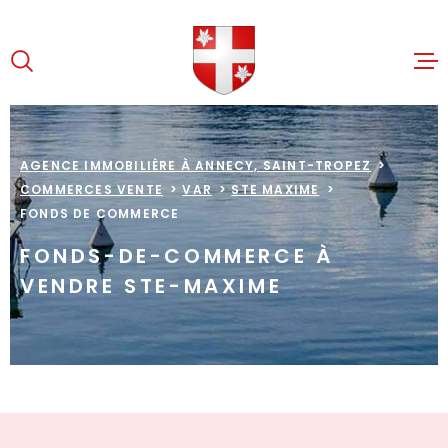
Aller
Aller
Aller
Aller
à
à
au
au
:
la
menu
contenu
recherche
principal
ACCUEIL
AGENCE IMMOBILIÈRE À ANNECY, SAINT-TROPEZ
COMMERCES VENTE
VAR
STE MAXIME
VENTES
FONDS DE COMMERCE
CESSIO
FONDS-DE-COMMERCE À
LOCATIV
VENDRE STE-MAXIME
NOTRE C
D'AFFAI
CONTAC