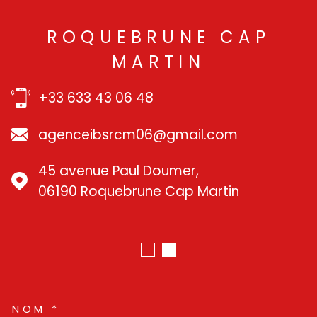
ROQUEBRUNE CAP
MARTIN
+33 633 43 06 48
agenceibsrcm06@gmail.com
45 avenue Paul Doumer,
06190 Roquebrune Cap Martin
NOM *
TRAD_MELTEM_VOSCOORDO